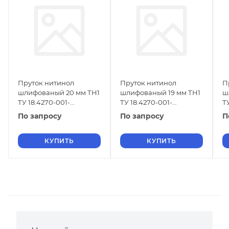
Пруток нитинол
Пруток нитинол
П
шлифованый 20 мм ТН1
шлифованый 19 мм ТН1
ш
ТУ 18.4270-001-
ТУ 18.4270-001-
Т
16980791-2013
16980791-2013
1
По запросу
По запросу
П
КУПИТЬ
КУПИТЬ