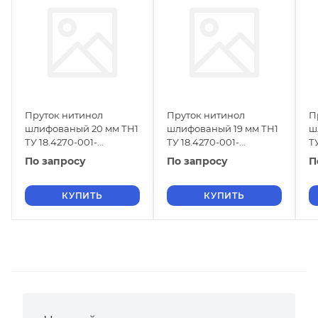
Пруток нитинол
Пруток нитинол
П
шлифованый 20 мм ТН1
шлифованый 19 мм ТН1
ш
ТУ 18.4270-001-
ТУ 18.4270-001-
Т
16980791-2013
16980791-2013
1
По запросу
По запросу
П
КУПИТЬ
КУПИТЬ