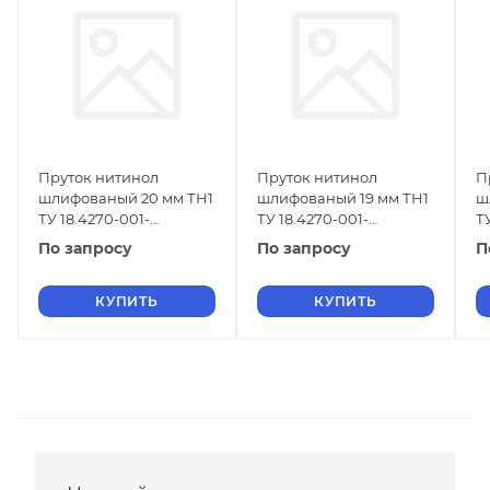
Пруток нитинол
Пруток нитинол
П
шлифованый 20 мм ТН1
шлифованый 19 мм ТН1
ш
ТУ 18.4270-001-
ТУ 18.4270-001-
Т
16980791-2013
16980791-2013
1
По запросу
По запросу
П
КУПИТЬ
КУПИТЬ