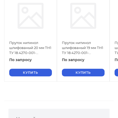
Пруток нитинол
Пруток нитинол
П
шлифованый 20 мм ТН1
шлифованый 19 мм ТН1
ш
ТУ 18.4270-001-
ТУ 18.4270-001-
Т
16980791-2013
16980791-2013
1
По запросу
По запросу
П
КУПИТЬ
КУПИТЬ