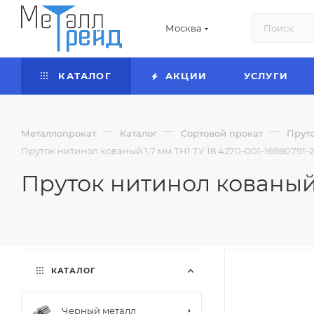
Москва
КАТАЛОГ
АКЦИИ
УСЛУГИ
—
—
—
Металлопрокат
Каталог
Сортовой прокат
Прут
Пруток нитинол кованый 1,7 мм ТН1 ТУ 18.4270-001-16980791-2
Пруток нитинол кованый 1
КАТАЛОГ
Черный металл