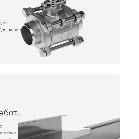
туры
 Для любых
Металлообработка
о
т резки и