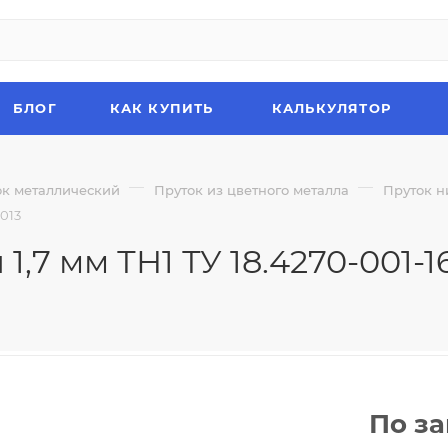
БЛОГ
КАК КУПИТЬ
КАЛЬКУЛЯТОР
—
—
ок металлический
Пруток из цветного металла
Пруток н
013
,7 мм ТН1 ТУ 18.4270-001-1
По з