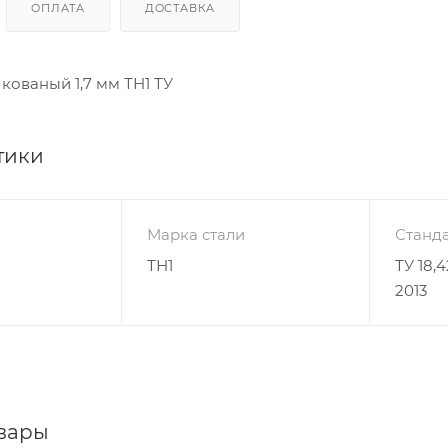
ОПЛАТА
ДОСТАВКА
кованый 1,7 мм ТН1 ТУ
тики
Марка стали
Станда
ТН1
ТУ 18,
2013
вары