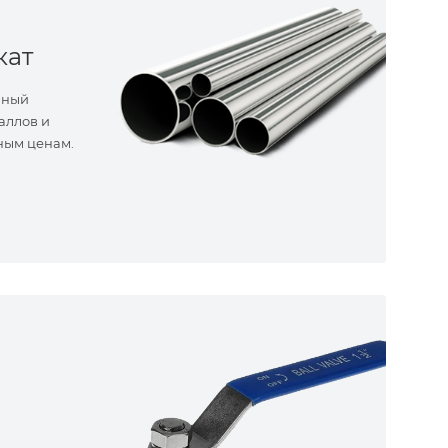
кат
нный
аллов и
ным ценам.