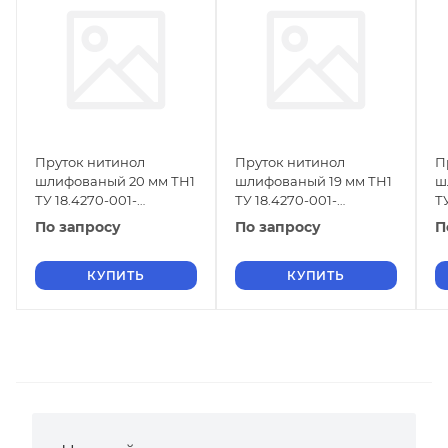
Пруток нитинол
Пруток нитинол
П
шлифованый 20 мм ТН1
шлифованый 19 мм ТН1
ш
ТУ 18.4270-001-
ТУ 18.4270-001-
Т
16980791-2013
16980791-2013
1
По запросу
По запросу
П
КУПИТЬ
КУПИТЬ