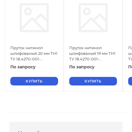
Пруток нитинол
Пруток нитинол
П
шлифованый 20 мм ТН1
шлифованый 19 мм ТН1
ш
ТУ 18.4270-001-
ТУ 18.4270-001-
Т
16980791-2013
16980791-2013
1
По запросу
По запросу
П
КУПИТЬ
КУПИТЬ