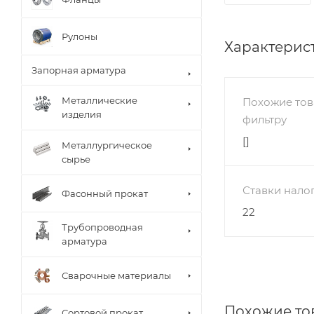
Рулоны
Характерис
Запорная арматура
Металлические
Похожие тов
изделия
фильтру
[]
Металлургическое
сырье
Ставки нало
Фасонный прокат
22
Трубопроводная
арматура
Сварочные материалы
Похожие то
Сортовой прокат