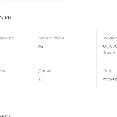
тики
ары по
Марка стали
Рекви
A2
00-000
Товар
гов
Длина
Вид
20
полукр
вары