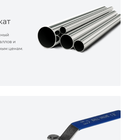
кат
нный
аллов и
ным ценам.