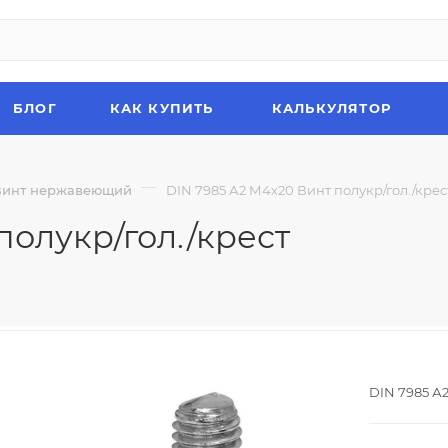
БЛОГ
КАК КУПИТЬ
КАЛЬКУЛЯТОР
—
Винт нержавеющий
DIN 7985 А2 М4х20 Винт полукр/гол./крес
полукр/гол./крест
DIN 7985 А2