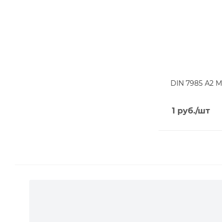
DIN 7985 А2 М
1
руб.
/шт