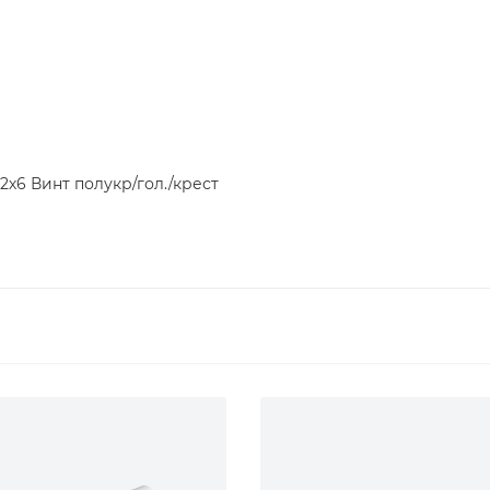
2х6 Винт полукр/гол./крест