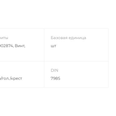
зиты
Базовая единица
02874, Винт,
шт
DIN
/гол./крест
7985