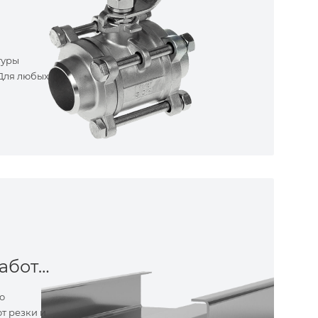
туры
 Для любых
Металлообработка
о
т резки и