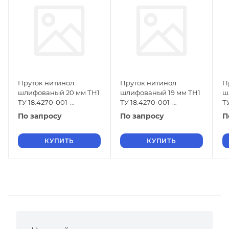
Пруток нитинол
Пруток нитинол
П
шлифованый 20 мм ТН1
шлифованый 19 мм ТН1
ш
ТУ 18.4270-001-
ТУ 18.4270-001-
Т
16980791-2013
16980791-2013
1
По запросу
По запросу
П
КУПИТЬ
КУПИТЬ