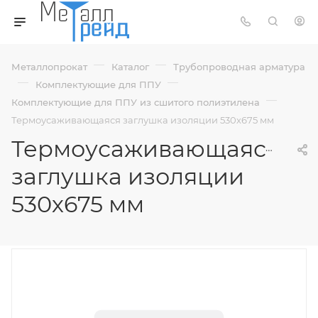
—
—
Металлопрокат
Каталог
Трубопроводная арматура
—
—
Комплектующие для ППУ
—
Комплектующие для ППУ из сшитого полиэтилена
Термоусаживающаяся заглушка изоляции 530х675 мм
Термоусаживающаяся
заглушка изоляции
530х675 мм