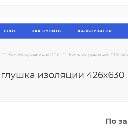
БЛОГ
КАК КУПИТЬ
КАЛЬКУЛЯТОР
—
—
Комплектующие для ППУ
Комплектующие для ППУ из с
глушка изоляции 426х630
По з