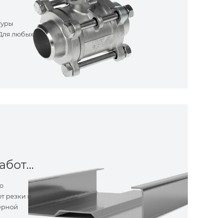
туры
 Для любых
Металлообработка
о
т резки и
ерной