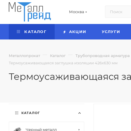
Москва
КАТАЛОГ
АКЦИИ
УСЛУГИ
—
—
Металлопрокат
Каталог
Трубопроводная арматура
Термоусаживающаяся заглушка изоляции 426х630 мм
Термоусаживающаяся за
КАТАЛОГ
Черный металл