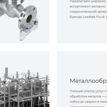
Предлагаем широкий
ассортимент запорно-
соединительной арма
бренда Leadtek Fluid.
задач.
Полный спектр услуг п
обработке металла — о
гибки до сварки и лаз
резки. Современное