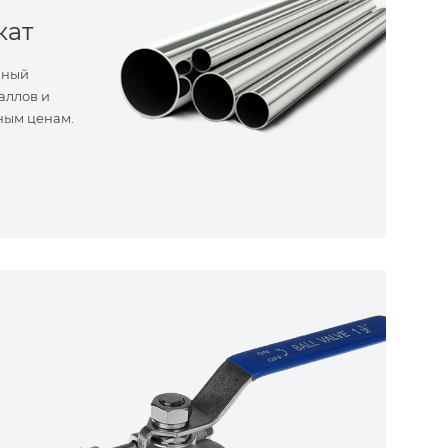
кат
нный
аллов и
ным ценам.