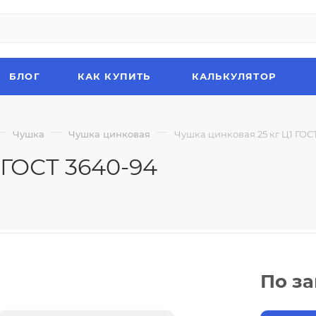
БЛОГ
КАК КУПИТЬ
КАЛЬКУЛЯТОР
—
—
—
Чушка
Чушка цинковая
Чушка цинковая 25 кг Ц1 ГОС
 ГОСТ 3640-94
По з