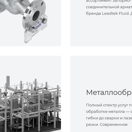
ассортимент запорно-
соединительной арма
бренда Leadtek Fluid.
задач.
Полный спектр услуг п
обработке металла — о
гибки до сварки и лаз
резки. Современное
оборудование и опыт