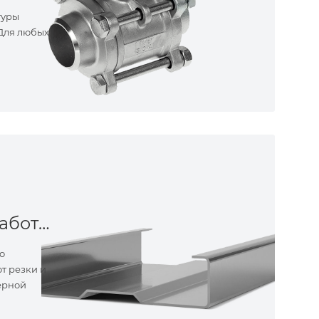
туры
 Для любых
Металлообработка
о
т резки и
ерной
ные