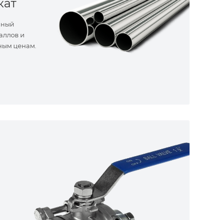
кат
нный
аллов и
ным ценам.