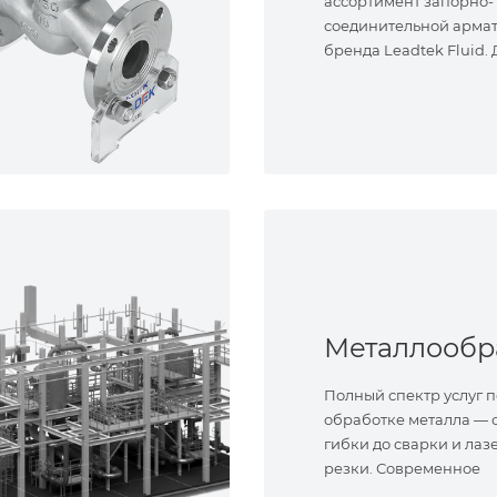
ассортимент запорно-
соединительной арма
бренда Leadtek Fluid.
задач.
Полный спектр услуг п
обработке металла — о
гибки до сварки и лаз
резки. Современное
оборудование и опыт