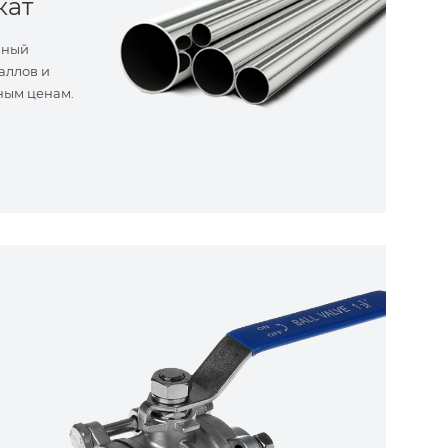
кат
нный
аллов и
ным ценам.