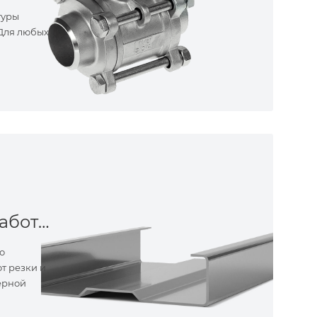
туры
 Для любых
Металлообработка
о
т резки и
ерной
ные