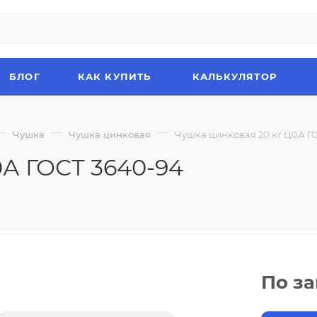
БЛОГ
КАК КУПИТЬ
КАЛЬКУЛЯТОР
—
—
—
Чушка
Чушка цинковая
Чушка цинковая 20 кг Ц0А Г
0А ГОСТ 3640-94
По з