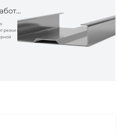
Металлообработка
о
т резки и
ерной
ные
ем самые