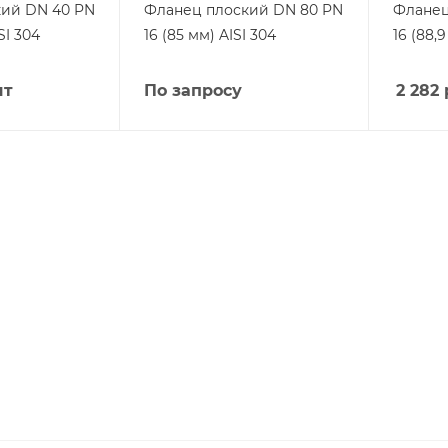
ий DN 40 PN
Фланец плоский DN 80 PN
Фланец
SI 304
16 (85 мм) AISI 304
16 (88,9
шт
По запросу
2 282