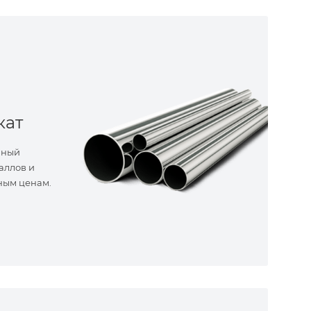
кат
нный
аллов и
ным ценам.