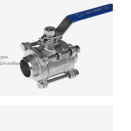
туры
 Для любых