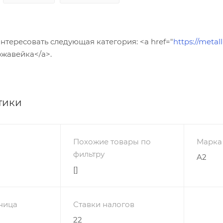
тересовать следующая категория: <a href="
https://metal
ржавейка</a>.
тики
Похожие товары по
Марка
фильтру
A2
[]
ница
Ставки налогов
22