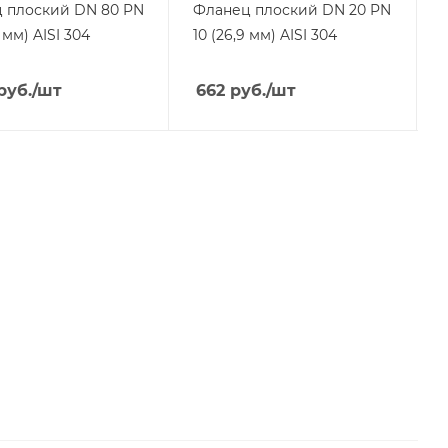
 плоский DN 80 PN
Фланец плоский DN 20 PN
 мм) AISI 304
10 (26,9 мм) AISI 304
1
руб.
/шт
662
руб.
/шт