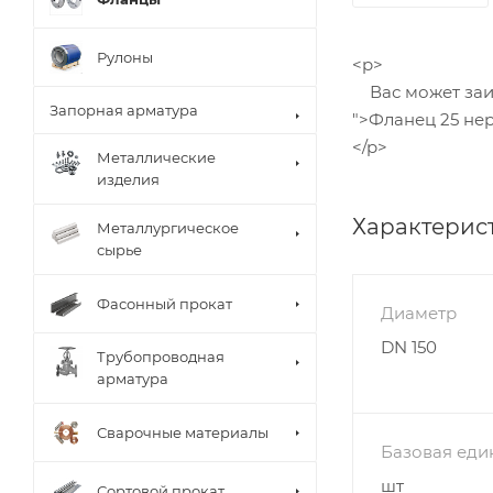
Рулоны
<p>
Вас может заин
Запорная арматура
">Фланец 25 не
</p>
Металлические
изделия
Характерис
Металлургическое
сырье
Фасонный прокат
Диаметр
DN 150
Трубопроводная
арматура
Сварочные материалы
Базовая еди
шт
Сортовой прокат