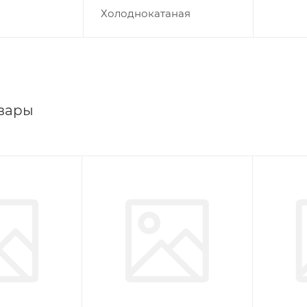
Холоднокатаная
вары