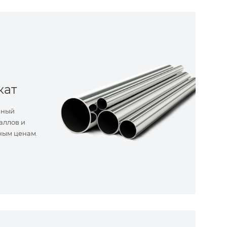
кат
нный
аллов и
ным ценам.