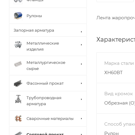
Рулоны
Лента жаропроч
Запорная арматура
Характерис
Металлические
изделия
Металлургическое
Марка стали
сырье
ХН60ВТ
Фасонный прокат
Вид кромок
Трубопроводная
Обрезная (О
арматура
Сварочные материалы
Способ упак
Рулон
Сортовой прокат