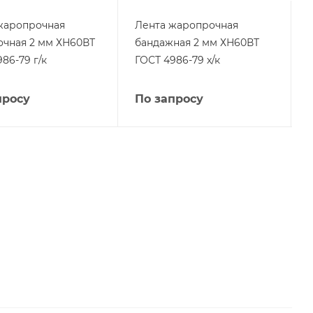
жаропрочная
Лента жаропрочная
очная 2 мм ХН60ВТ
бандажная 2 мм ХН60ВТ
86-79 г/к
ГОСТ 4986-79 х/к
просу
По запросу