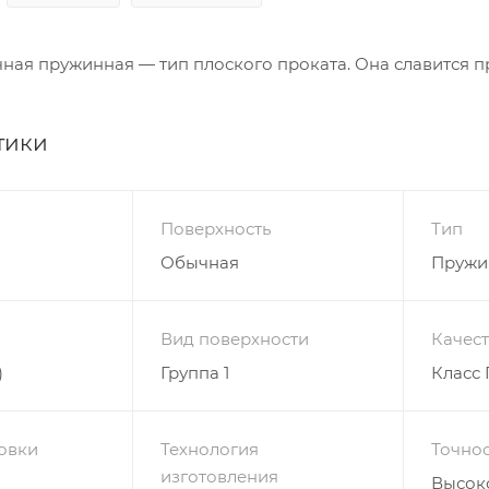
ная пружинная — тип плоского проката. Она славится 
тики
Поверхность
Тип
Обычная
Пружи
Вид поверхности
Качес
)
Группа 1
Класс 
овки
Технология
Точнос
изготовления
Высоко