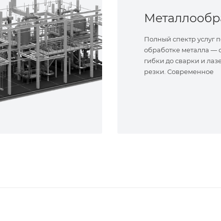
Полный спектр услуг п
обработке металла — о
гибки до сварки и лаз
резки. Современное
оборудование и опыт
специалисты. Реализу
сложные задачи.