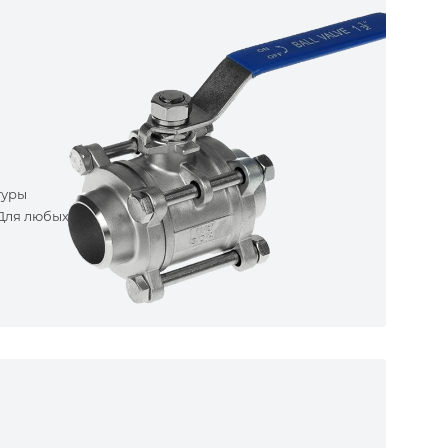
туры
 Для любых