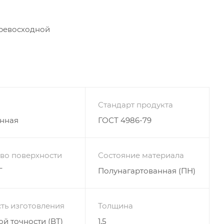
превосходной
Стандарт продукта
нная
ГОСТ 4986-79
тво поверхности
Состояние материала
Г
Полунагартованная (ПН)
ть изготовления
Толщина
й точности (ВТ)
1,5