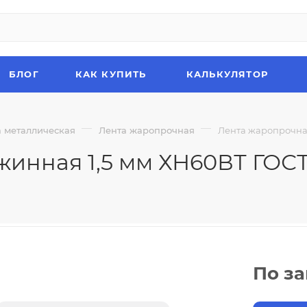
БЛОГ
КАК КУПИТЬ
КАЛЬКУЛЯТОР
—
—
а металлическая
Лента жаропрочная
Лента жаропрочная
инная 1,5 мм ХН60ВТ ГОСТ 
По з