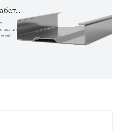
Металлообработка
о
т резки и
ерной
ные
ем самые