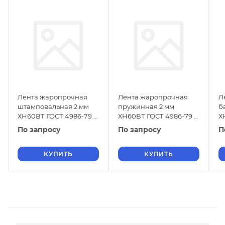
Лента жаропрочная
Лента жаропрочная
Л
штамповальная 2 мм
пружинная 2 мм
б
ХН60ВТ ГОСТ 4986-79 г/
ХН60ВТ ГОСТ 4986-79 х/
Х
к
к
к
По запросу
По запросу
П
КУПИТЬ
КУПИТЬ