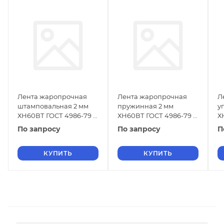
Лента жаропрочная
Лента жаропрочная
Л
штамповальная 2 мм
пружинная 2 мм
у
ХН60ВТ ГОСТ 4986-79 г/
ХН60ВТ ГОСТ 4986-79 х/
Х
к
к
к
По запросу
По запросу
П
КУПИТЬ
КУПИТЬ