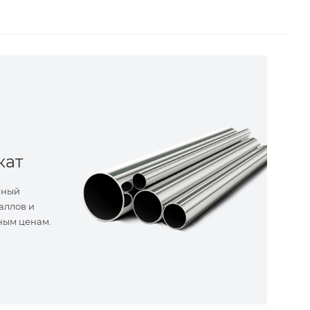
кат
нный
аллов и
ным ценам.