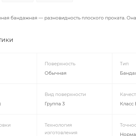
ная бандажная — разновидность плоского проката. Он
тики
Поверхность
Тип
Обычная
Банда
Вид поверхности
Качес
)
Группа 3
Класс 
овки
Технология
Точнос
изготовления
Норма