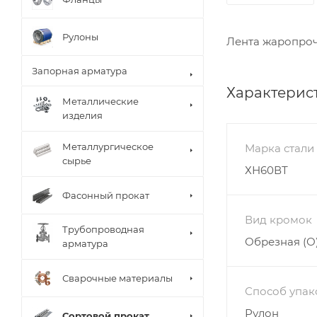
Рулоны
Лента жаропроч
Запорная арматура
Характерис
Металлические
изделия
Металлургическое
Марка стали
сырье
ХН60ВТ
Фасонный прокат
Вид кромок
Трубопроводная
Обрезная (О
арматура
Сварочные материалы
Способ упак
Рулон
Сортовой прокат