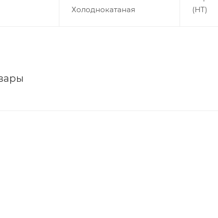
Холоднокатаная
(НТ)
вары