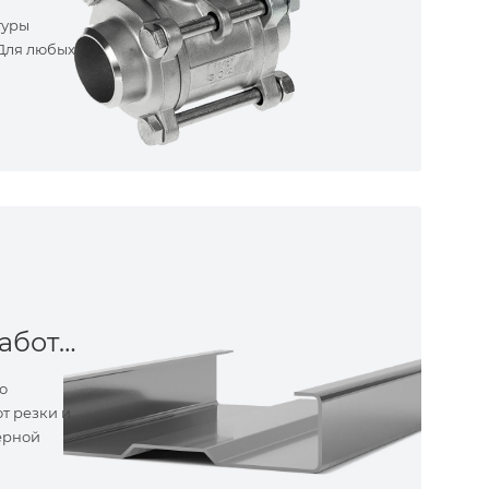
туры
 Для любых
Металлообработка
о
т резки и
ерной
ные