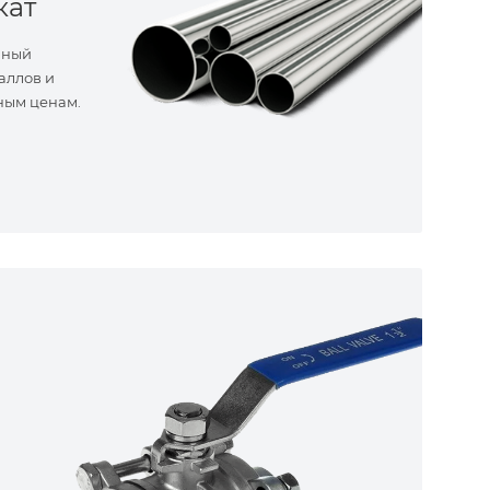
кат
нный
аллов и
ным ценам.