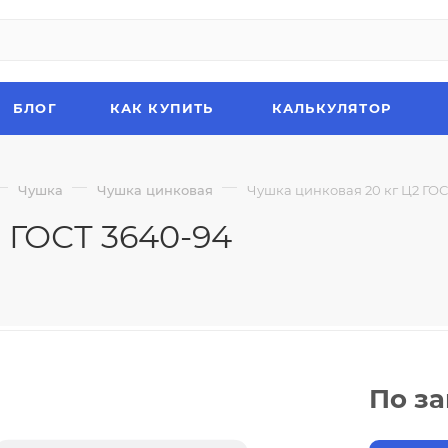
БЛОГ
КАК КУПИТЬ
КАЛЬКУЛЯТОР
—
—
—
Чушка
Чушка цинковая
Чушка цинковая 20 кг Ц2 ГОС
 ГОСТ 3640-94
По з