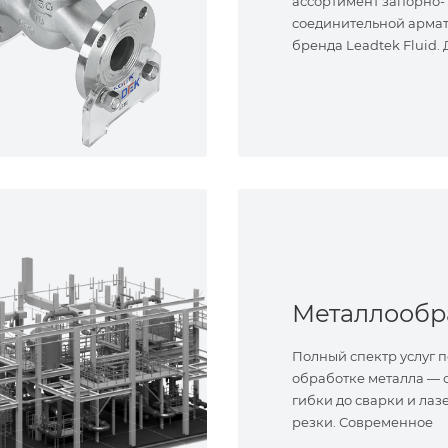
ассортимент запорно-
соединительной арма
бренда Leadtek Fluid.
задач.
Полный спектр услуг п
обработке металла — о
гибки до сварки и лаз
резки. Современное
оборудование и опыт