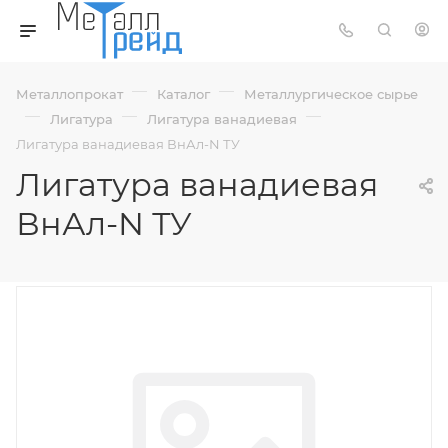
—
—
Металлопрокат
Каталог
Металлургическое сырье
—
—
—
Лигатура
Лигатура ванадиевая
Лигатура ванадиевая ВнАл-N ТУ
Лигатура ванадиевая
ВнАл-N ТУ