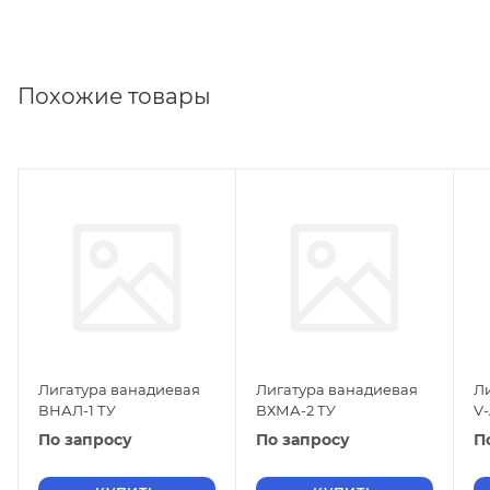
Похожие товары
Лигатура ванадиевая
Лигатура ванадиевая
Л
ВНАЛ-1 ТУ
ВХМА-2 ТУ
V-
По запросу
По запросу
П