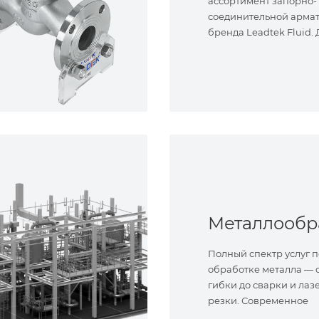
ассортимент запорно-
соединительной арма
бренда Leadtek Fluid.
задач.
Полный спектр услуг п
обработке металла — о
гибки до сварки и лаз
резки. Современное
оборудование и опыт