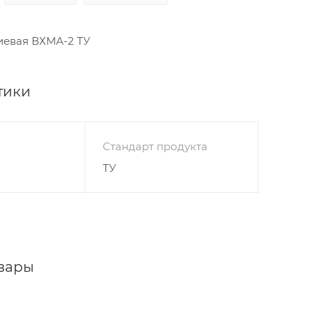
иевая ВХМА-2 ТУ
тики
Стандарт продукта
ТУ
вары