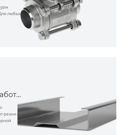
туры
 Для любых
Металлообработка
о
т резки и
ерной
ные