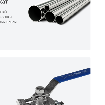
кат
нный
аллов и
ным ценам.