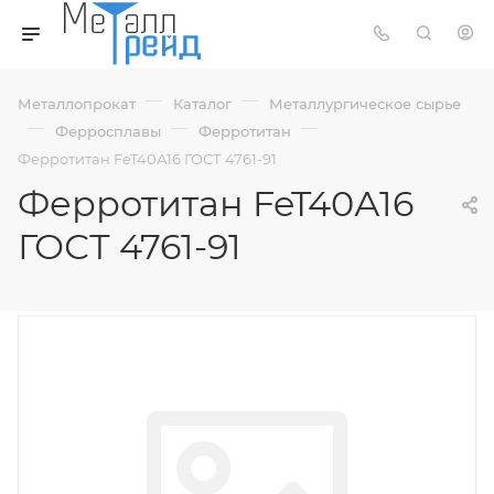
—
—
Металлопрокат
Каталог
Металлургическое сырье
—
—
—
Ферросплавы
Ферротитан
Ферротитан FeT40А16 ГОСТ 4761-91
Ферротитан FeT40А16
ГОСТ 4761-91