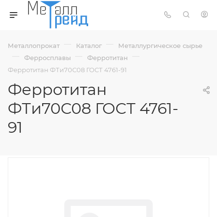
—
—
Металлопрокат
Каталог
Металлургическое сырье
—
—
—
Ферросплавы
Ферротитан
Ферротитан ФТи70С08 ГОСТ 4761-91
Ферротитан
ФТи70С08 ГОСТ 4761-
91