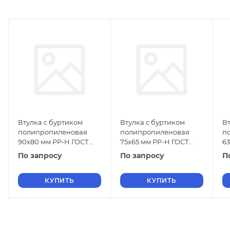
Втулка с буртиком
Втулка с буртиком
Вт
полипропиленовая
полипропиленовая
п
90х80 мм PP-H ГОСТ
75х65 мм PP-H ГОСТ
63
32415-2013
32415-2013
32
По запросу
По запросу
П
КУПИТЬ
КУПИТЬ