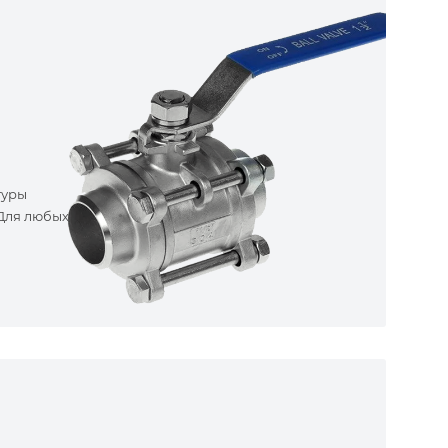
туры
 Для любых