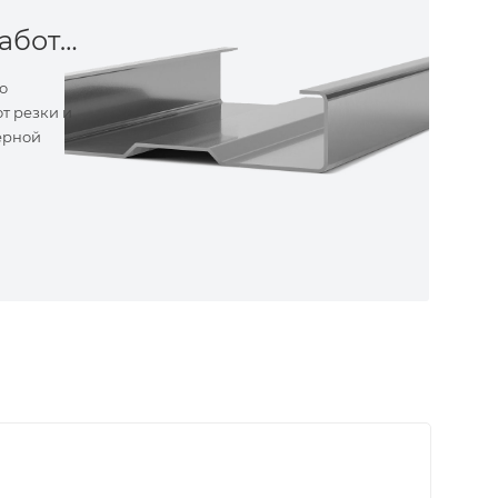
Металлообработка
о
т резки и
ерной
ные
ем самые