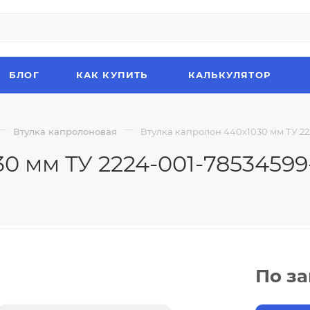
БЛОГ
КАК КУПИТЬ
КАЛЬКУЛЯТОР
—
—
Втулка капролоновая
Втулка капролон 440х1030 мм ТУ 22
0 мм ТУ 2224-001-78534599
По з