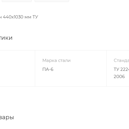
н 440х1030 мм ТУ
тики
Марка стали
Станда
ПА-6
ТУ 222
2006
вары