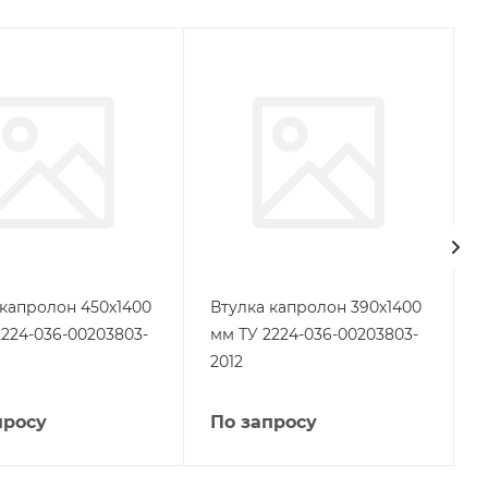
 капролон 450х1400
Втулка капролон 390х1400
2224-036-00203803-
мм ТУ 2224-036-00203803-
2012
просу
По запросу