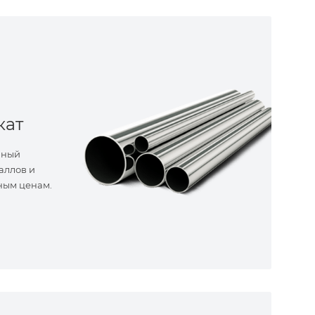
кат
нный
аллов и
ным ценам.