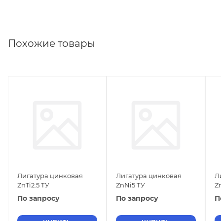
Похожие товары
Лигатура цинковая
Лигатура цинковая
Л
ZnTi2.5 ТУ
ZnNi5 ТУ
Z
По запросу
По запросу
П