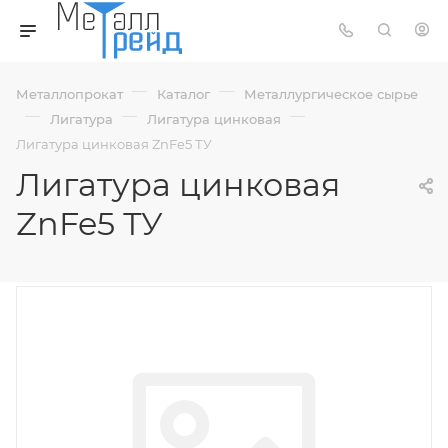
—
—
Металлопрокат
Каталог
Металлургическое сырье
—
—
—
Лигатура
Лигатура цинковая
Лигатура цинковая ZnFe5 ТУ
Лигатура цинковая
ZnFe5 ТУ