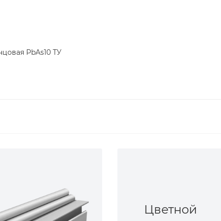
нцовая PbAs10 ТУ
Цветной