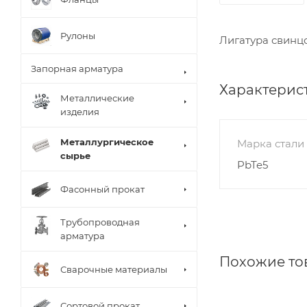
Рулоны
Лигатура свинц
Запорная арматура
Характерис
Металлические
изделия
Металлургическое
Марка стали
сырье
PbTe5
Фасонный прокат
Трубопроводная
арматура
Похожие то
Сварочные материалы
Сортовой прокат