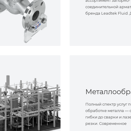
ассортимент запорно-
соединительной арма
бренда Leadtek Fluid.
задач.
Полный спектр услуг п
обработке металла — о
гибки до сварки и лаз
резки. Современное
оборудование и опыт