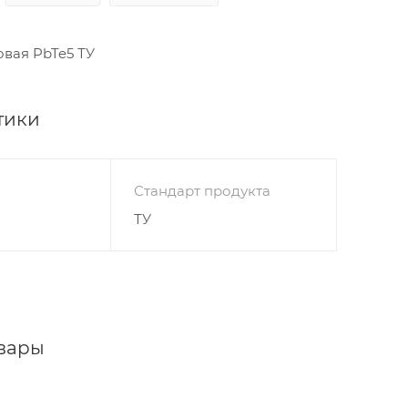
овая PbTe5 ТУ
тики
Стандарт продукта
ТУ
вары