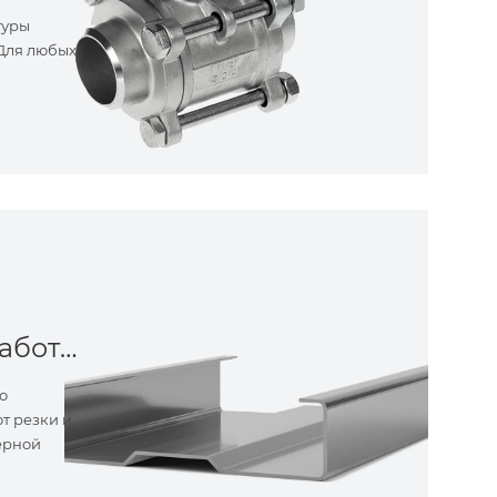
туры
 Для любых
Металлообработка
о
т резки и
ерной
ные