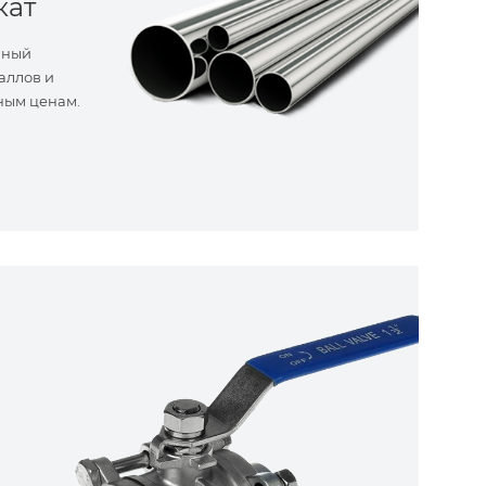
кат
нный
аллов и
ным ценам.