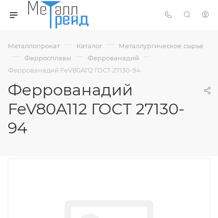
—
—
Металлопрокат
Каталог
Металлургическое сырье
—
—
—
Ферросплавы
Феррованадий
Феррованадий FeV80A112 ГОСТ 27130-94
Феррованадий
FeV80A112 ГОСТ 27130-
94