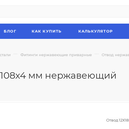
БЛОГ
КАК КУПИТЬ
КАЛЬКУЛЯТОР
—
—
стали
Фитинги нержавеющие приварные
Отвод нержав
д. 108x4 мм нержавеющий
Отвод 12Х18