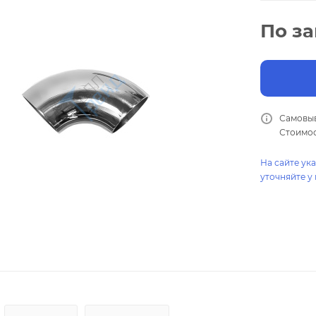
По з
Самовыв
Стоимос
На сайте ук
уточняйте у