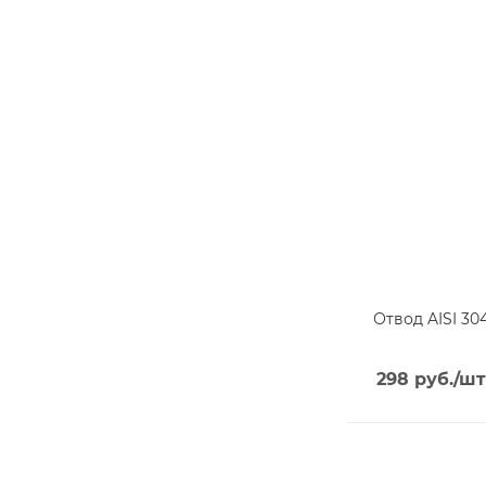
Отвод AISI 3
298
руб.
/шт