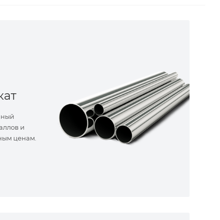
кат
нный
аллов и
ным ценам.