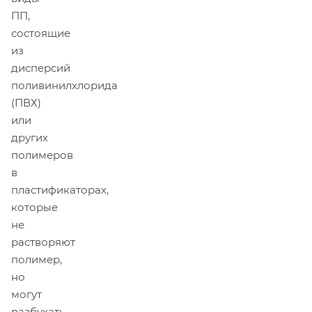
ПП,
состоящие
из
дисперсий
поливинилхлорида
(ПВХ)
или
других
полимеров
в
пластификаторах,
которые
не
растворяют
полимер,
но
могут
разбухать,