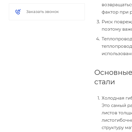
возвращаться
Заказать звонок
фактор при р
Риск повреж
поэтому важ
Теплопровод
теплопровод
использован
Основные
стали
Холодная ги
Это самый р
листов толщ
листогибочны
структуру м