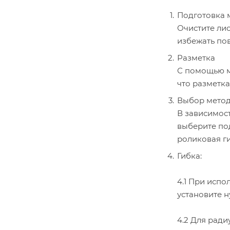
Подготовка 
Очистите лис
избежать по
Разметка
С помощью м
что разметка
Выбор метод
В зависимост
выберите под
роликовая ги
Гибка:
4.1 При испо
установите н
4.2 Для ради