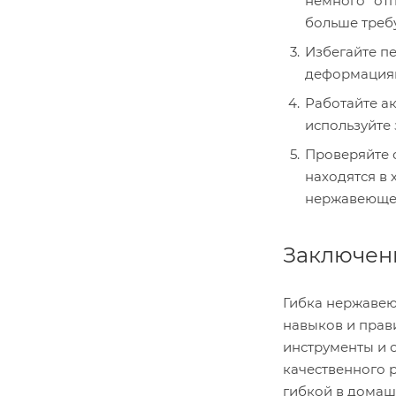
немного "отп
больше треб
Избегайте п
деформация
Работайте ак
используйте
Проверяйте о
находятся в 
нержавеющей
Заключен
Гибка нержавею
навыков и прав
инструменты и 
качественного р
гибкой в домашн