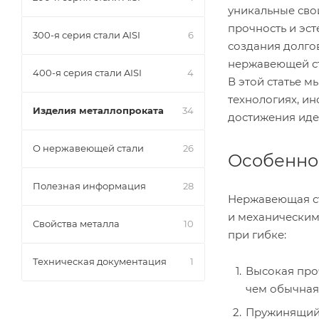
уникальные свой
прочность и эс
300-я серия стали AISI
6
создания долго
нержавеющей ст
400-я серия стали AISI
4
В этой статье 
технологиях, ин
Изделия металлопроката
34
достижения идеа
О нержавеющей стали
26
Особенно
Полезная информация
28
Нержавеющая ст
и механическим
Свойства металла
10
при гибке:
Техническая документация
1
Высокая проч
чем обычная 
Пружинящий 