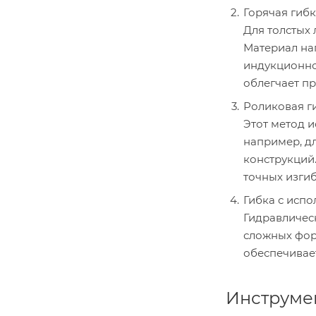
Горячая гиб
Для толстых 
Материал на
индукционног
облегчает пр
Роликовая г
Этот метод и
например, д
конструкций
точных изгиб
Гибка с исп
Гидравличес
сложных фор
обеспечивае
Инструме