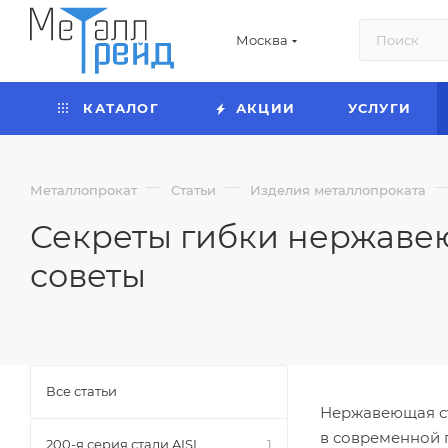
Москва
КАТАЛОГ
АКЦИИ
УСЛУГИ
—
—
Металлопрокат
Статьи
Изделия металлопроката
Секреты гибки нержавею
советы
Все статьи
Нержавеющая ст
в современной 
200-я серия стали AISI
1