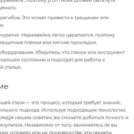
ружинить", поэтому угол гибки должен быть чуть
уемого.
ерегибов. Это может привести к трещинам или
м.
куратно. Нержавейка легко царапается, поэтому
 защитные пленки или мягкие прокладки.
борудование. Убедитесь, что станок или инструмент
хорошем состоянии и подходят для работы с
 сталью.
ие
щей стали — это процесс, который требует знаний,
ильного подхода. Используя подходящие технологии,
следуя нашим советам, вы сможете добиться точного и
езультата. Независимо от того, занимаетесь ли вы
их условиях или на производстве, эти секреты