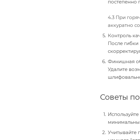
постепенно 
4.3 При горя
аккуратно со
Контроль ка
После гибки 
скорректируй
Финишная о
Удалите воз
шлифовально
Советы п
Используйте
минимальный
Учитывайте 