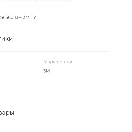
ое 360 мм 3М ТУ
тики
Марка стали
3М
вары