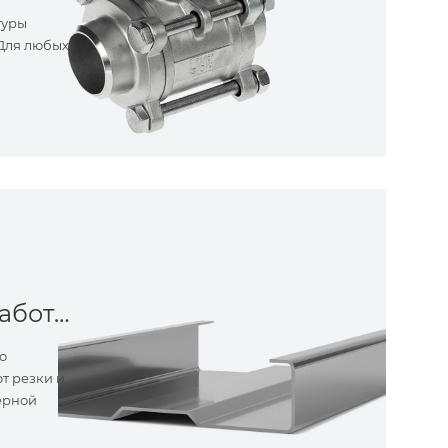
туры
 Для любых
Металлообработка
о
т резки и
ерной
ные