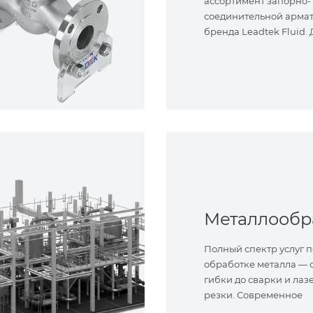
ассортимент запорно-
соединительной арма
бренда Leadtek Fluid.
задач.
Полный спектр услуг п
обработке металла — о
гибки до сварки и лаз
резки. Современное
оборудование и опыт