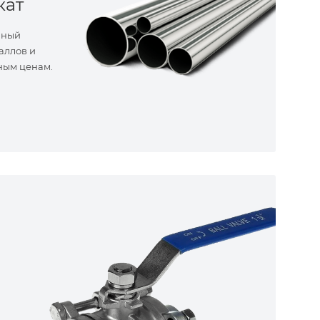
кат
нный
аллов и
ным ценам.