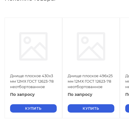
Днище плоское 430х3
Днище плоское 496х25
Д
мм 12МХ ГОСТ 12623-78
мм 12МХ ГОСТ 12623-78
м
неотбортованное
неотбортованное
н
По запросу
По запросу
П
КУПИТЬ
КУПИТЬ