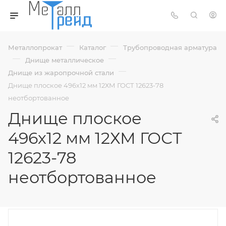
—
—
Металлопрокат
Каталог
Трубопроводная арматура
—
—
Днище металлическое
—
Днище из жаропрочной стали
Днище плоское 496х12 мм 12ХМ ГОСТ 12623-78
неотбортованное
Днище плоское
496х12 мм 12ХМ ГОСТ
12623-78
неотбортованное