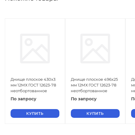
Днище плоское 430х3
Днище плоское 496х25
Д
мм 12МХ ГОСТ 12623-78
мм 12МХ ГОСТ 12623-78
м
неотбортованное
неотбортованное
н
По запросу
По запросу
П
КУПИТЬ
КУПИТЬ