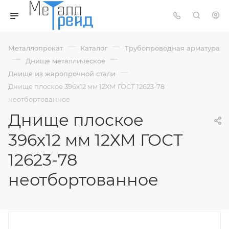
—
—
Металлопрокат
Каталог
Трубопроводная арматура
—
—
Днище металлическое
—
Днище из жаропрочной стали
Днище плоское 396х12 мм 12ХМ ГОСТ 12623-78
неотбортованное
Днище плоское
396х12 мм 12ХМ ГОСТ
12623-78
неотбортованное