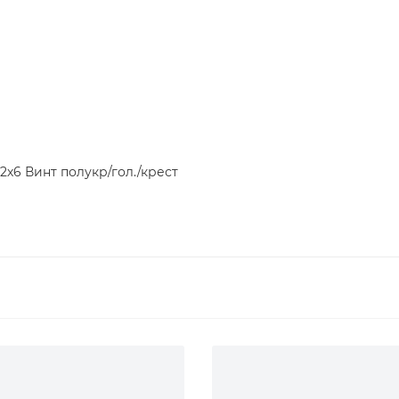
2х6 Винт полукр/гол./крест