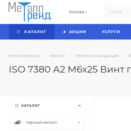
Москва
КАТАЛОГ
АКЦИИ
УСЛУГИ
—
—
—
Металлопрокат
Каталог
Метизная продукция
ISO 7380 А2 М6х25 Винт 
КАТАЛОГ
Черный металл