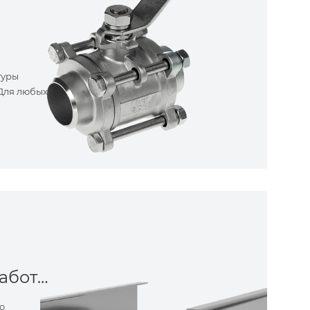
туры
 Для любых
Металлообработка
о