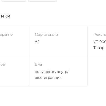
тики
ары по
Марка стали
Рекви
A2
УТ-000
Товар
гов
Вид
полукр/гол. внутр/
шестигранник