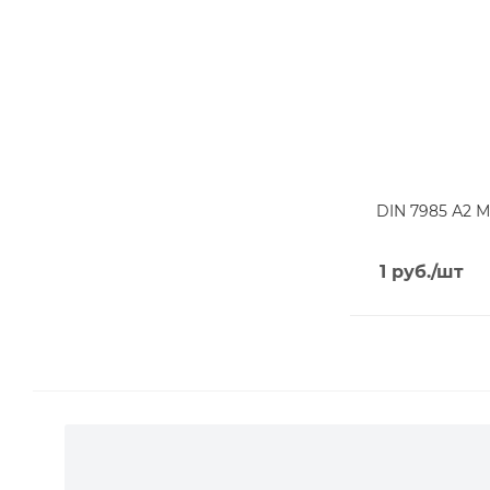
DIN 7985 А2 М
1
руб.
/шт