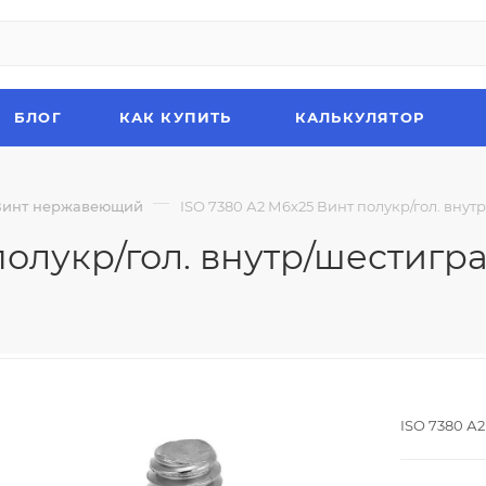
БЛОГ
КАК КУПИТЬ
КАЛЬКУЛЯТОР
—
Винт нержавеющий
ISO 7380 А2 М6х25 Винт полукр/гол. вну
полукр/гол. внутр/шестигр
ISO 7380 А