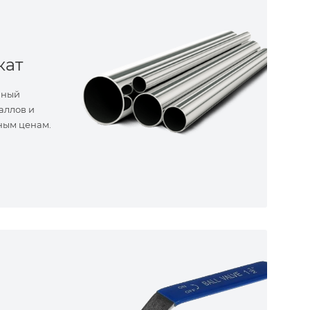
кат
нный
аллов и
ным ценам.