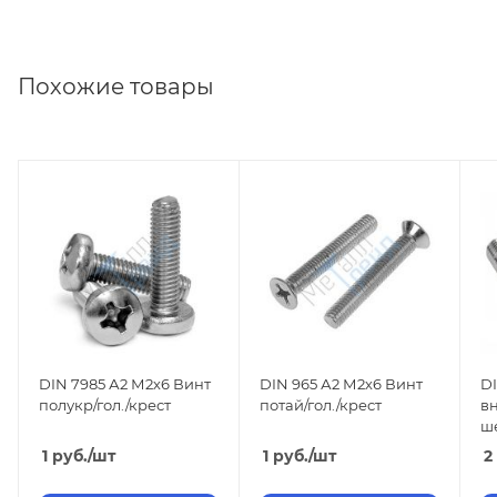
Похожие товары
DIN 7985 А2 М2х6 Винт
DIN 965 А2 М2х6 Винт
DI
полукр/гол./крест
потай/гол./крест
в
ш
1
руб.
/шт
1
руб.
/шт
2