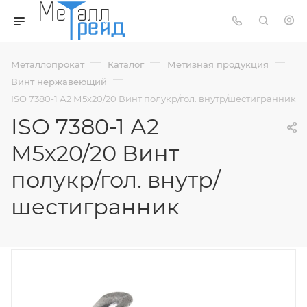
—
—
—
Металлопрокат
Каталог
Метизная продукция
—
Винт нержавеющий
ISO 7380-1 А2 М5х20/20 Винт полукр/гол. внутр/шестигранник
ISO 7380-1 А2
М5х20/20 Винт
полукр/гол. внутр/
шестигранник