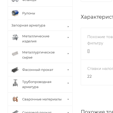
Рулоны
Характерис
Запорная арматура
Металлические
Похожие тов
изделия
фильтру
[]
Металлургическое
сырье
Ставки нало
Фасонный прокат
22
Трубопроводная
арматура
Сварочные материалы
Похожие то
Сортовой прокат