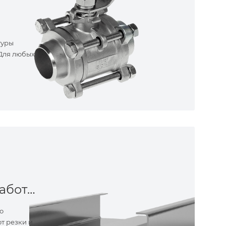
туры
 Для любых
Металлообработка
о
т резки и