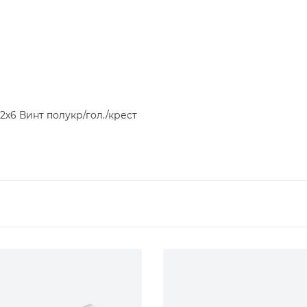
2х6 Винт полукр/гол./крест