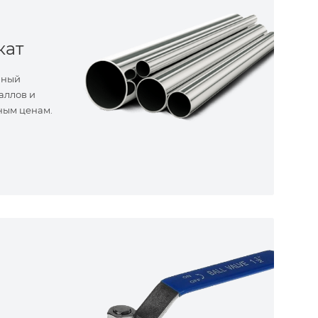
кат
нный
аллов и
ным ценам.