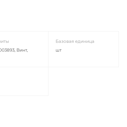
зиты
Базовая единица
03893, Винт,
шт