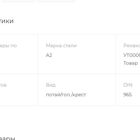
тики
ары по
Марка стали
Рекви
A2
УТ0000
Товар
гов
Вид
DIN
потай/гол./крест
965
вары