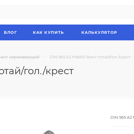
БЛОГ
КАК КУПИТЬ
КАЛЬКУЛЯТОР
—
Винт нержавеющий
DIN 965 А2 М8х60 Винт потай/гол./крест
отай/гол./крест
DIN 965 А2 