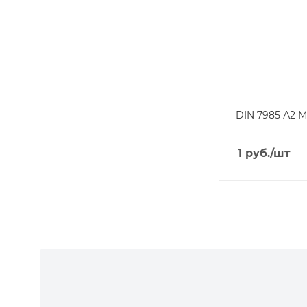
DIN 7985 А2 М
1
руб.
/шт