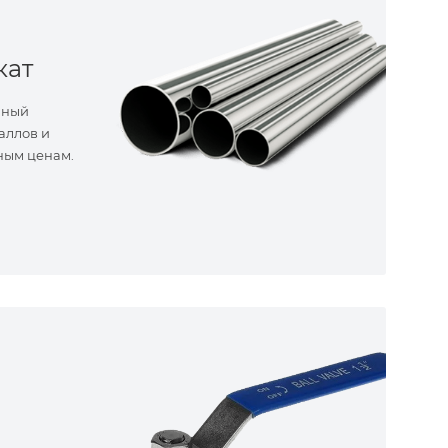
кат
нный
аллов и
ным ценам.