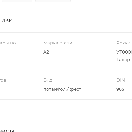
тики
ары по
Марка стали
Рекви
A2
УТ0000
Товар
гов
Вид
DIN
потай/гол./крест
965
вары