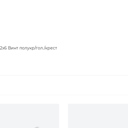
2х6 Винт полукр/гол./крест