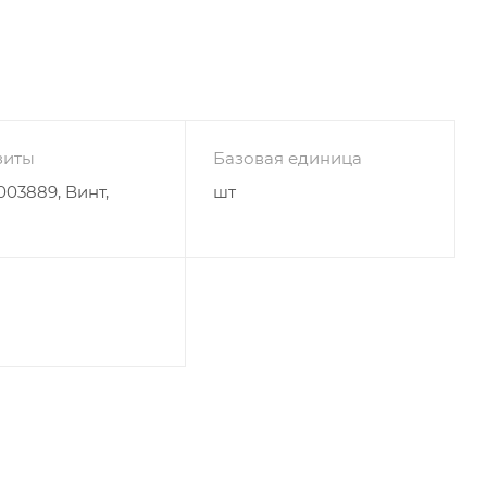
зиты
Базовая единица
03889, Винт,
шт