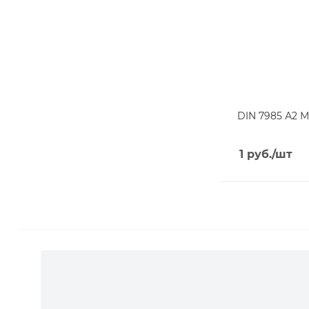
DIN 7985 А2 М
1
руб.
/шт