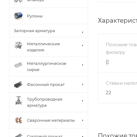
Рулоны
Характерис
Запорная арматура
Металлические
Похожие тов
изделия
фильтру
[]
Металлургическое
сырье
Ставки нало
Фасонный прокат
22
Трубопроводная
арматура
Сварочные материалы
Похожие то
Сортовой прокат