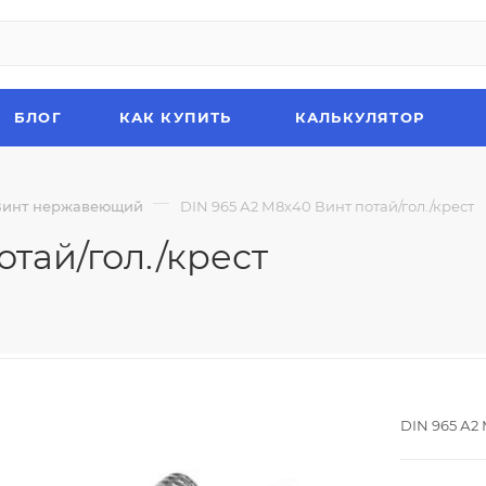
БЛОГ
КАК КУПИТЬ
КАЛЬКУЛЯТОР
—
Винт нержавеющий
DIN 965 А2 М8х40 Винт потай/гол./крест
отай/гол./крест
DIN 965 А2 