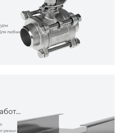
туры
 Для любых
Металлообработка
о
т резки и