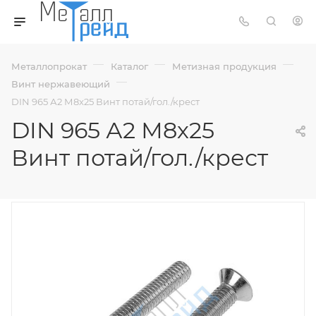
—
—
—
Металлопрокат
Каталог
Метизная продукция
—
Винт нержавеющий
DIN 965 А2 М8х25 Винт потай/гол./крест
DIN 965 А2 М8х25
Винт потай/гол./крест