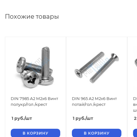
Похожие товары
DIN 7985 А2 М2х6 Винт
DIN 965 А2 М2х6 Винт
D
полукр/гол./крест
потай/гол./крест
в
ш
1
руб.
/шт
1
руб.
/шт
2
В КОРЗИНУ
В КОРЗИНУ