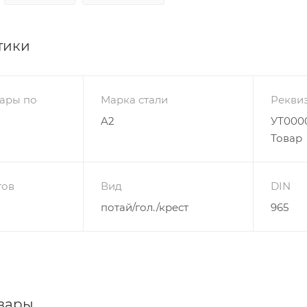
тики
ары по
Марка стали
Рекви
A2
УТ0000
Товар
гов
Вид
DIN
потай/гол./крест
965
вары