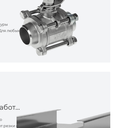
туры
 Для любых
Металлообработка
о
т резки и