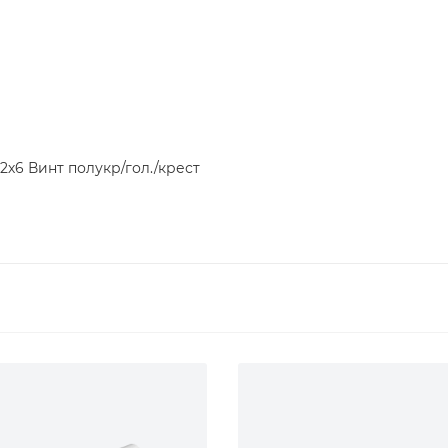
2х6 Винт полукр/гол./крест