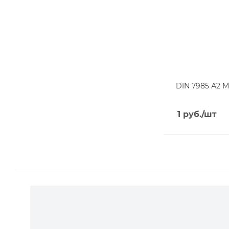
DIN 7985 А2 М
1
руб.
/шт