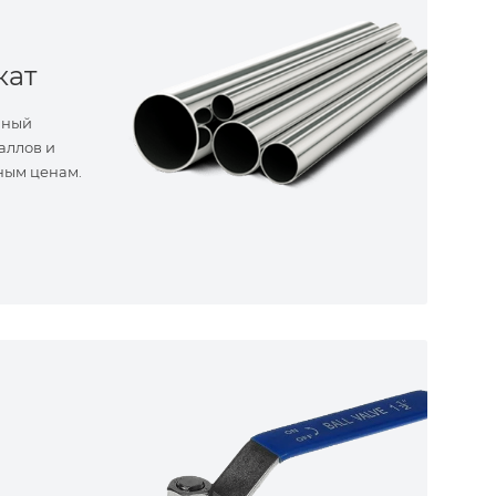
кат
нный
аллов и
ным ценам.