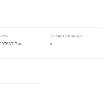
зиты
Базовая единица
03883, Винт,
шт