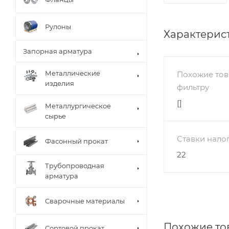
Рулоны
Характерис
Запорная арматура
Металлические
Похожие тов
изделия
фильтру
[]
Металлургическое
сырье
Ставки нало
Фасонный прокат
22
Трубопроводная
арматура
Сварочные материалы
Похожие то
Сортовой прокат