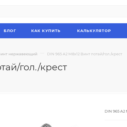
БЛОГ
КАК КУПИТЬ
КАЛЬКУЛЯТОР
—
Винт нержавеющий
DIN 965 А2 М8х12 Винт потай/гол./крест
тай/гол./крест
DIN 965 А2 