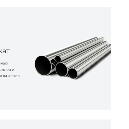
кат
нный
аллов и
ным ценам.