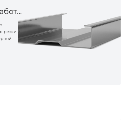
Металлообработка
о
т резки и
ерной
ные
ем самые