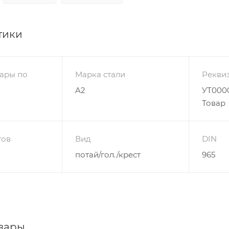
тики
ары по
Марка стали
Рекви
A2
УТ0000
Товар
гов
Вид
DIN
потай/гол./крест
965
вары