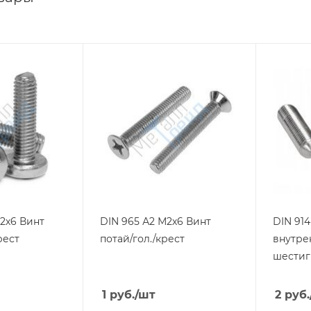
2х6 Винт
DIN 965 А2 М2х6 Винт
DIN 914
рест
потай/гол./крест
внутре
шестиг
1
руб.
/шт
2
руб.