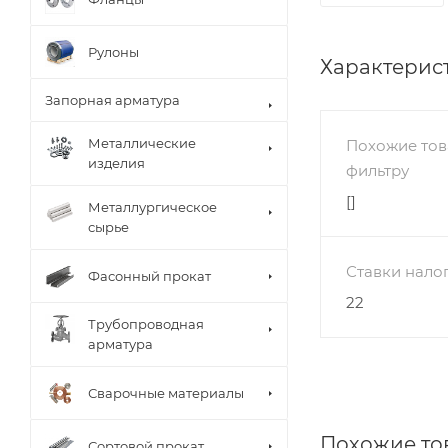
Рулоны
Характерис
Запорная арматура
Металлические
Похожие тов
изделия
фильтру
[]
Металлургическое
сырье
Ставки нало
Фасонный прокат
22
Трубопроводная
арматура
Сварочные материалы
Похожие то
Сортовой прокат