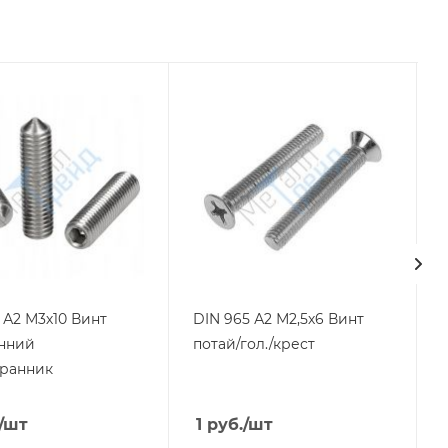
 А2 М3х10 Винт
DIN 965 А2 М2,5х6 Винт
нний
потай/гол./крест
ранник
/шт
1
руб.
/шт