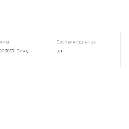
зиты
Базовая единица
03857, Винт,
шт