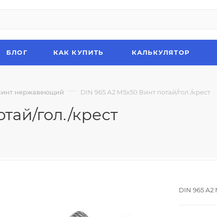
БЛОГ
КАК КУПИТЬ
КАЛЬКУЛЯТОР
—
Винт нержавеющий
DIN 965 А2 М5х50 Винт потай/гол./крест
тай/гол./крест
DIN 965 А2 