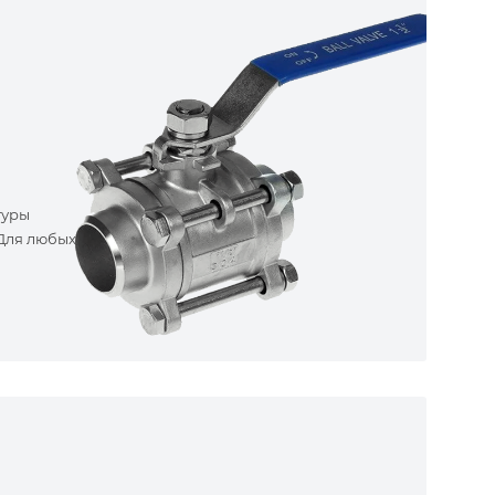
туры
 Для любых