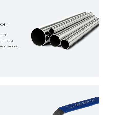
кат
нный
аллов и
ным ценам.