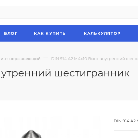
БЛОГ
КАК КУПИТЬ
КАЛЬКУЛЯТОР
—
Винт нержавеющий
DIN 914 А2 М4х10 Винт внутренний шес
внутренний шестигранник
DIN 914 А2