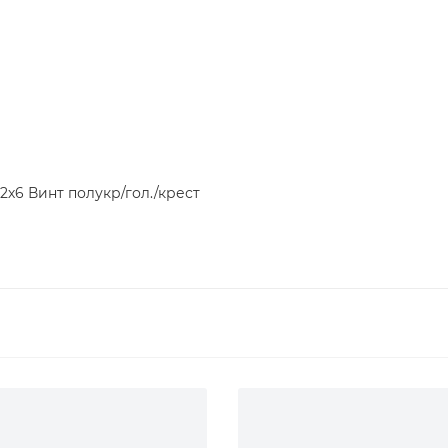
2х6 Винт полукр/гол./крест