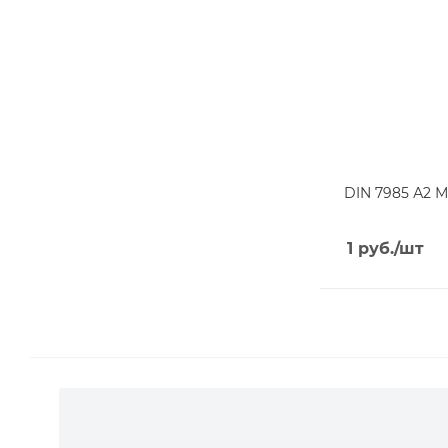
DIN 7985 А2 М
1
руб.
/шт