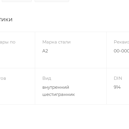
тики
ары по
Марка стали
Рекви
A2
00-000
гов
Вид
DIN
внутренний
914
шестигранник