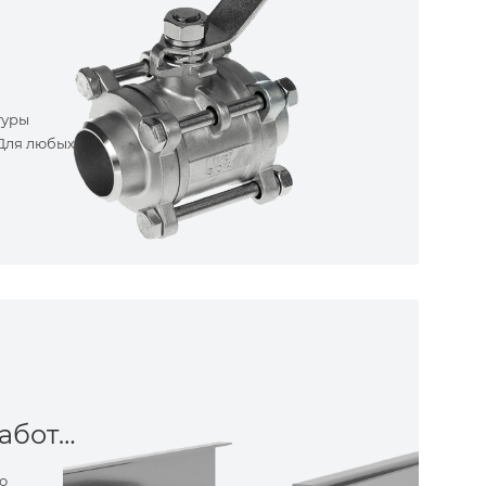
туры
 Для любых
Металлообработка
о