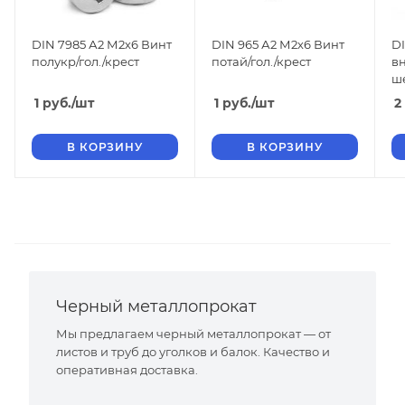
DIN 7985 А2 М2х6 Винт
DIN 965 А2 М2х6 Винт
DI
полукр/гол./крест
потай/гол./крест
в
ш
1
руб.
/шт
1
руб.
/шт
2
В КОРЗИНУ
В КОРЗИНУ
Черный металлопрокат
Мы предлагаем черный металлопрокат — от
листов и труб до уголков и балок. Качество и
оперативная доставка.