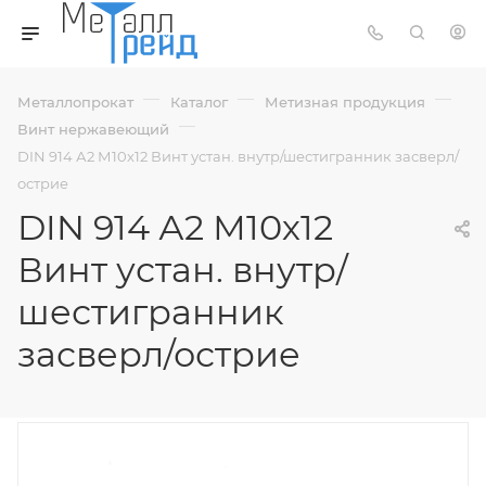
—
—
—
Металлопрокат
Каталог
Метизная продукция
—
Винт нержавеющий
DIN 914 А2 М10х12 Винт устан. внутр/шестигранник засверл/
острие
DIN 914 А2 М10х12
Винт устан. внутр/
шестигранник
засверл/острие