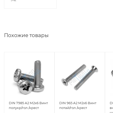
Похожие товары
DIN 7985 А2 М2х6 Винт
DIN 965 А2 М2х6 Винт
D
полукр/гол./крест
потай/гол./крест
в
ш