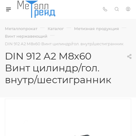
—
—
—
Металлопрокат
Каталог
Метизная продукция
—
Винт нержавеющий
DIN 912 А2 М8х60 Винт цилиндр/гол. внутр/шестигранник
DIN 912 А2 М8х60
Винт цилиндр/гол.
внутр/шестигранник