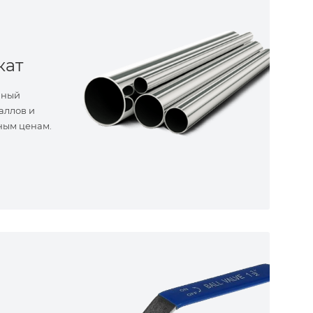
кат
нный
аллов и
ным ценам.