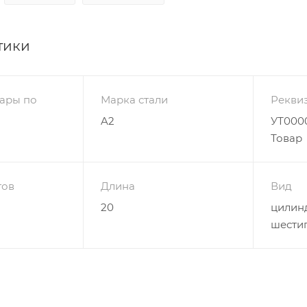
тики
ары по
Марка стали
Рекви
A2
УТ0000
Товар
гов
Длина
Вид
20
цилинд
шести