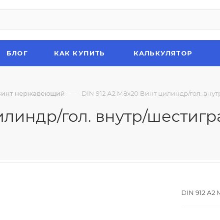
БЛОГ
КАК КУПИТЬ
КАЛЬКУЛЯТОР
—
Винт нержавеющий
DIN 912 А2 М8х20 Винт цилиндр/гол. вну
илиндр/гол. внутр/шестиг
DIN 912 А2