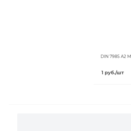
DIN 7985 А2 М
1
руб.
/шт