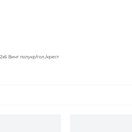
2х6 Винт полукр/гол./крест