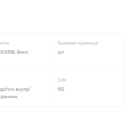
зиты
Базовая единица
03338, Винт,
шт
DIN
р/гол. внутр/
912
гранник