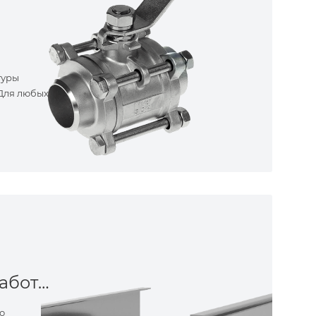
туры
 Для любых
Металлообработка
о