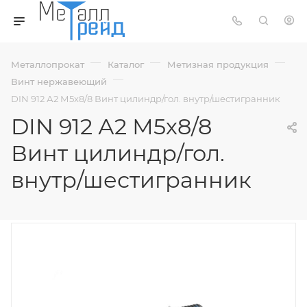
—
—
—
Металлопрокат
Каталог
Метизная продукция
—
Винт нержавеющий
DIN 912 А2 М5х8/8 Винт цилиндр/гол. внутр/шестигранник
DIN 912 А2 М5х8/8
Винт цилиндр/гол.
внутр/шестигранник