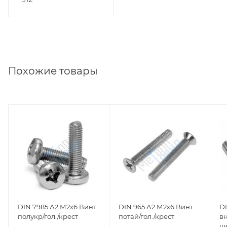
Похожие товары
DIN 7985 А2 М2х6 Винт
DIN 965 А2 М2х6 Винт
DI
полукр/гол./крест
потай/гол./крест
в
ш