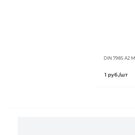
DIN 7985 А2 М
1
руб.
/шт