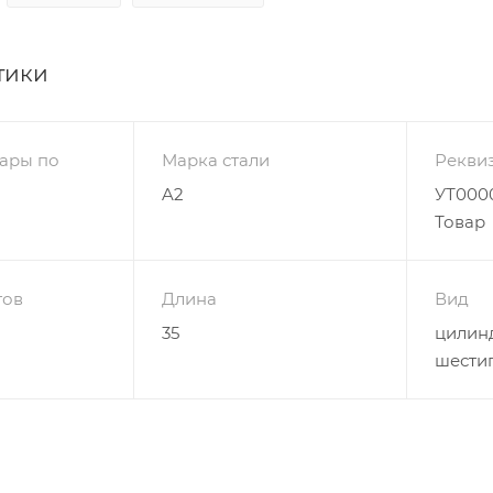
тики
ары по
Марка стали
Рекви
A2
УТ0000
Товар
гов
Длина
Вид
35
цилинд
шести