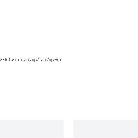
2х6 Винт полукр/гол./крест