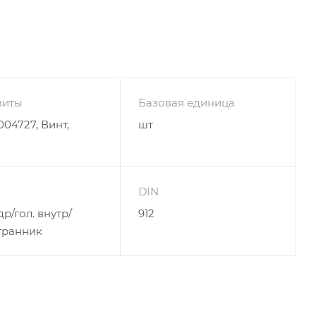
зиты
Базовая единица
04727, Винт,
шт
DIN
р/гол. внутр/
912
гранник