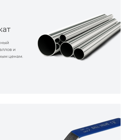
кат
нный
аллов и
ным ценам.