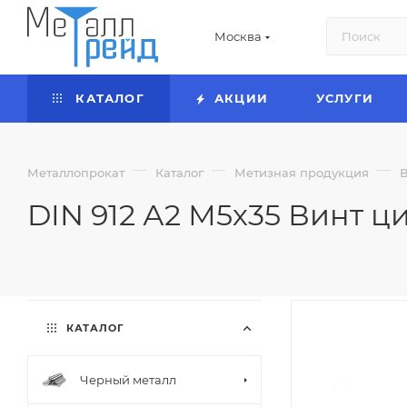
Москва
КАТАЛОГ
АКЦИИ
УСЛУГИ
—
—
—
Металлопрокат
Каталог
Метизная продукция
DIN 912 А2 М5х35 Винт ц
КАТАЛОГ
Черный металл