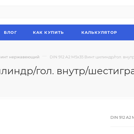
БЛОГ
КАК КУПИТЬ
КАЛЬКУЛЯТОР
—
Винт нержавеющий
DIN 912 А2 М5х35 Винт цилиндр/гол. вну
илиндр/гол. внутр/шестиг
DIN 912 А2