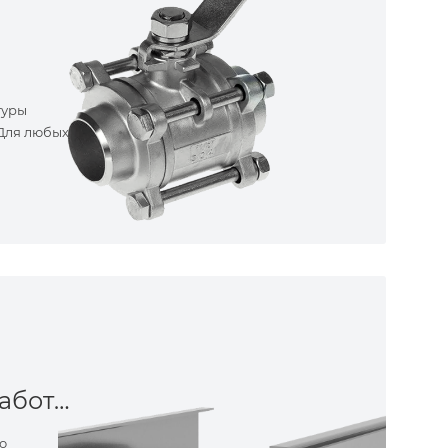
туры
 Для любых
Металлообработка
о