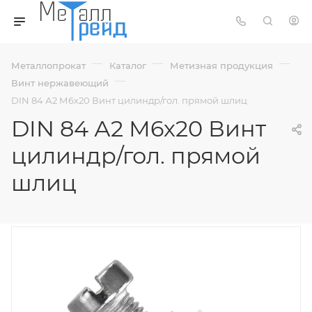
—
—
—
Металлопрокат
Каталог
Метизная продукция
—
Винт нержавеющий
DIN 84 А2 М6х20 Винт цилиндр/гол. прямой шлиц
DIN 84 А2 М6х20 Винт
цилиндр/гол. прямой
шлиц