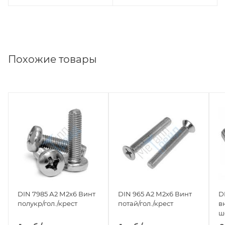
Похожие товары
DIN 7985 А2 М2х6 Винт
DIN 965 А2 М2х6 Винт
D
полукр/гол./крест
потай/гол./крест
в
ш