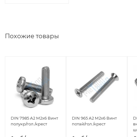
Похожие товары
DIN 7985 А2 М2х6 Винт
DIN 965 А2 М2х6 Винт
D
полукр/гол./крест
потай/гол./крест
в
ш