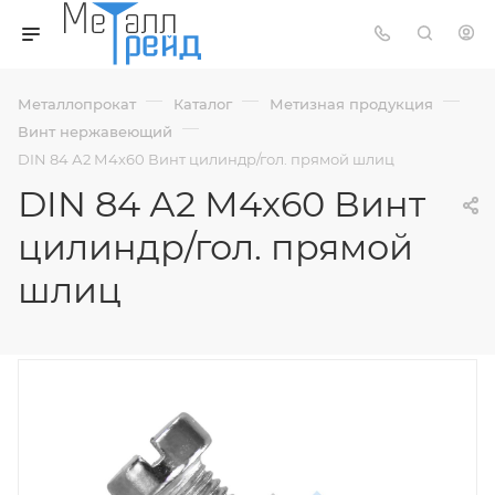
—
—
—
Металлопрокат
Каталог
Метизная продукция
—
Винт нержавеющий
DIN 84 А2 М4х60 Винт цилиндр/гол. прямой шлиц
DIN 84 А2 М4х60 Винт
цилиндр/гол. прямой
шлиц