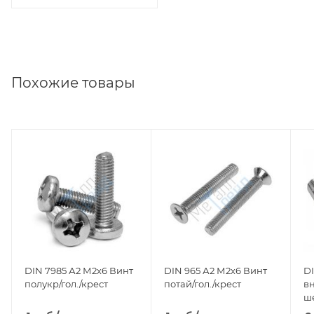
Похожие товары
DIN 7985 А2 М2х6 Винт
DIN 965 А2 М2х6 Винт
DI
полукр/гол./крест
потай/гол./крест
в
ш