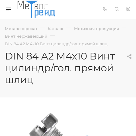
—
—
—
Металлопрокат
Каталог
Метизная продукция
—
Винт нержавеющий
DIN 84 А2 М4х10 Винт цилиндр/гол. прямой шлиц
DIN 84 А2 М4х10 Винт
цилиндр/гол. прямой
шлиц